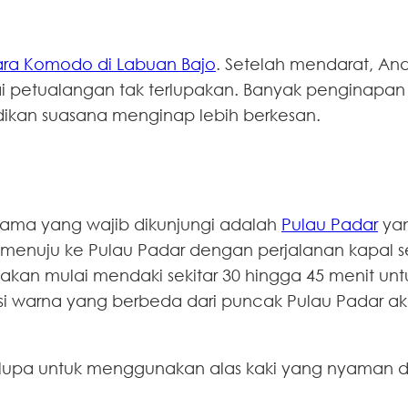
ra Komodo di Labuan Bajo
. Setelah mendarat, An
i petualangan tak terlupakan. Banyak penginapa
ikan suasana menginap lebih berkesan.
rtama yang wajib dikunjungi adalah
Pulau Padar
yan
enuju ke Pulau Padar dengan perjalanan kapal sek
u akan mulai mendaki sekitar 30 hingga 45 menit un
i warna yang berbeda dari puncak Pulau Padar a
an lupa untuk menggunakan alas kaki yang nyam