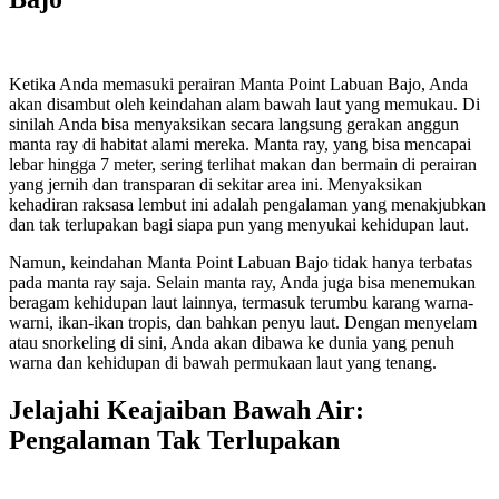
Ketika Anda memasuki perairan Manta Point Labuan Bajo, Anda
akan disambut oleh keindahan alam bawah laut yang memukau. Di
sinilah Anda bisa menyaksikan secara langsung gerakan anggun
manta ray di habitat alami mereka. Manta ray, yang bisa mencapai
lebar hingga 7 meter, sering terlihat makan dan bermain di perairan
yang jernih dan transparan di sekitar area ini. Menyaksikan
kehadiran raksasa lembut ini adalah pengalaman yang menakjubkan
dan tak terlupakan bagi siapa pun yang menyukai kehidupan laut.
Namun, keindahan Manta Point Labuan Bajo tidak hanya terbatas
pada manta ray saja. Selain manta ray, Anda juga bisa menemukan
beragam kehidupan laut lainnya, termasuk terumbu karang warna-
warni, ikan-ikan tropis, dan bahkan penyu laut. Dengan menyelam
atau snorkeling di sini, Anda akan dibawa ke dunia yang penuh
warna dan kehidupan di bawah permukaan laut yang tenang.
Jelajahi Keajaiban Bawah Air:
Pengalaman Tak Terlupakan