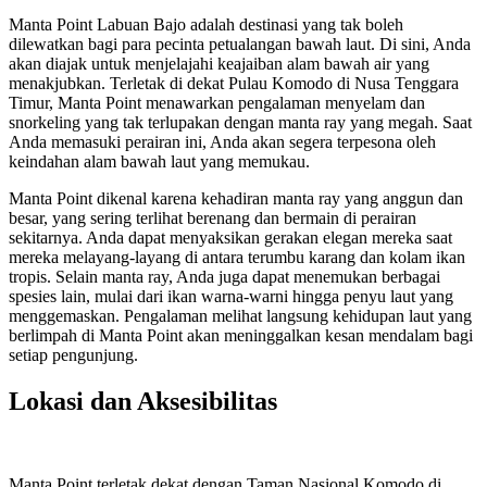
Manta Point Labuan Bajo adalah destinasi yang tak boleh
dilewatkan bagi para pecinta petualangan bawah laut. Di sini, Anda
akan diajak untuk menjelajahi keajaiban alam bawah air yang
menakjubkan. Terletak di dekat Pulau Komodo di Nusa Tenggara
Timur, Manta Point menawarkan pengalaman menyelam dan
snorkeling yang tak terlupakan dengan manta ray yang megah. Saat
Anda memasuki perairan ini, Anda akan segera terpesona oleh
keindahan alam bawah laut yang memukau.
Manta Point dikenal karena kehadiran manta ray yang anggun dan
besar, yang sering terlihat berenang dan bermain di perairan
sekitarnya. Anda dapat menyaksikan gerakan elegan mereka saat
mereka melayang-layang di antara terumbu karang dan kolam ikan
tropis. Selain manta ray, Anda juga dapat menemukan berbagai
spesies lain, mulai dari ikan warna-warni hingga penyu laut yang
menggemaskan. Pengalaman melihat langsung kehidupan laut yang
berlimpah di Manta Point akan meninggalkan kesan mendalam bagi
setiap pengunjung.
Lokasi dan Aksesibilitas
Manta Point terletak dekat dengan Taman Nasional Komodo di