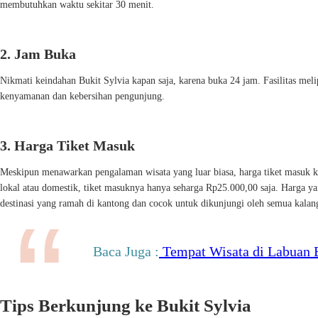
membutuhkan waktu sekitar 30 menit.
2.
Jam Buka
Nikmati keindahan Bukit Sylvia kapan saja, karena buka 24 jam. Fasilitas mel
kenyamanan dan kebersihan pengunjung.
3.
Harga Tiket Masuk
Meskipun menawarkan pengalaman wisata yang luar biasa, harga tiket masuk ke
lokal atau domestik, tiket masuknya hanya seharga Rp25.000,00 saja. Harga y
destinasi yang ramah di kantong dan cocok untuk dikunjungi oleh semua kalan
Baca Juga :
Tempat Wisata di Labuan 
Tips Berkunjung ke Bukit Sylvia