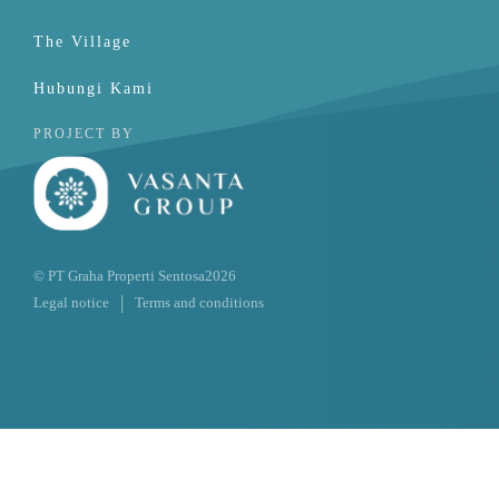
The Village
Hubungi Kami
PROJECT BY
© PT Graha Properti Sentosa
2026
Legal notice
Terms and conditions