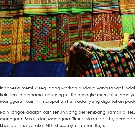
Indonesia memiliki segudang warisan budaya yang sangat ind
kain tenun bernama kain songke. Kain songke memiliki sejarah
Manggarai. Kain ini merupakan kain adat yang digunakan pad
Kain songke adalah kain tenun yang berkembang hampir di se
Manggarai Barat, dan Manggarai Timur. Maka dari itu, persebaran
khas dari masyarakat NTT, khususnya Labuan Bajo.