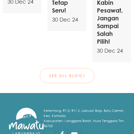
30 Dec 24
Tetap
Kabin
Seru!
Pesawat,
Jangan
30 Dec 24
Sampai
Salah
Pilih!
30 Dec 24
SEE ALL BLOG
Ketentang, RT 2/ RW 2, Labuan Bajo, Batu Cermin,
Kec. Komodo,
Kabupaten Manggarai Barat, Nusa Tenggara Tim.
86763