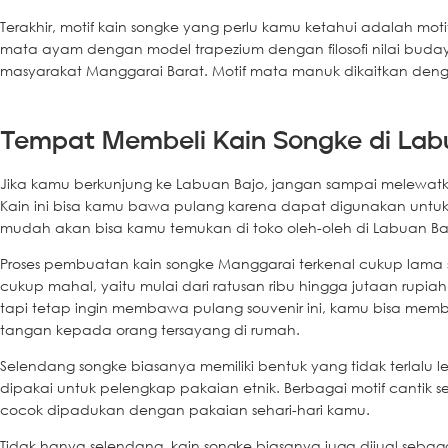
Terakhir, motif kain songke yang perlu kamu ketahui adalah mot
mata ayam dengan model trapezium dengan filosofi nilai budaya y
masyarakat Manggarai Barat. Motif mata manuk dikaitkan den
Tempat Membeli Kain Songke di Lab
Jika kamu berkunjung ke Labuan Bajo, jangan sampai melewat
Kain ini bisa kamu bawa pulang karena dapat digunakan untuk
mudah akan bisa kamu temukan di toko oleh-oleh di Labuan Ba
Proses pembuatan kain songke Manggarai terkenal cukup lama s
cukup mahal, yaitu mulai dari ratusan ribu hingga jutaan rupiah
tapi tetap ingin membawa pulang souvenir ini, kamu bisa mem
tangan kepada orang tersayang di rumah.
Selendang songke biasanya memiliki bentuk yang tidak terlalu 
dipakai untuk pelengkap pakaian etnik. Berbagai motif cantik 
cocok dipadukan dengan pakaian sehari-hari kamu.
Tidak hanya selendang, kain songke biasanya juga dijual seba