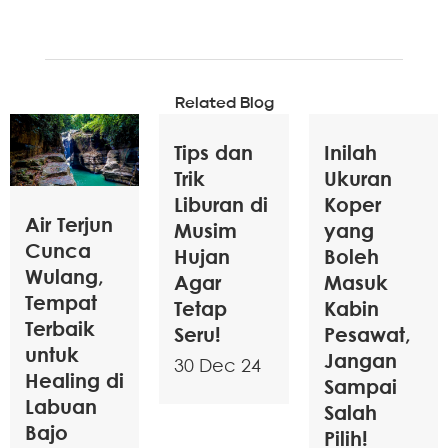
Related Blog
Tips dan
Inilah
Trik
Ukuran
Liburan di
Koper
Air Terjun
Musim
yang
Cunca
Hujan
Boleh
Wulang,
Agar
Masuk
Tempat
Tetap
Kabin
Terbaik
Seru!
Pesawat,
untuk
Jangan
30 Dec 24
Healing di
Sampai
Labuan
Salah
Bajo
Pilih!