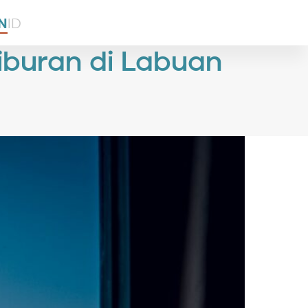
N
ID
Liburan di Labuan