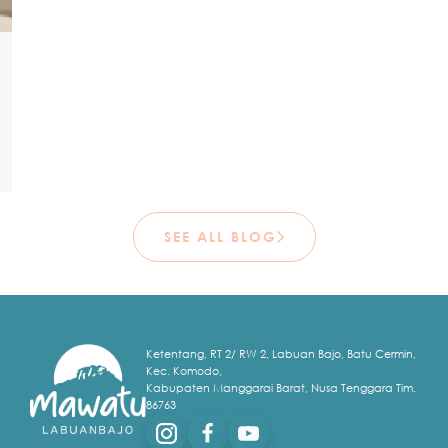
SEE ALL BLOG
Ketentang, RT 2/ RW 2, Labuan Bajo, Batu Cermin,
Kec. Komodo,
Kabupaten Manggarai Barat, Nusa Tenggara Tim.
86763