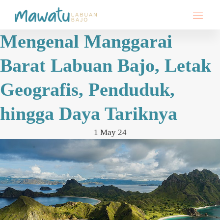
Mengenal Manggarai
Barat Labuan Bajo, Letak
Geografis, Penduduk,
hingga Daya Tariknya
1 May 24