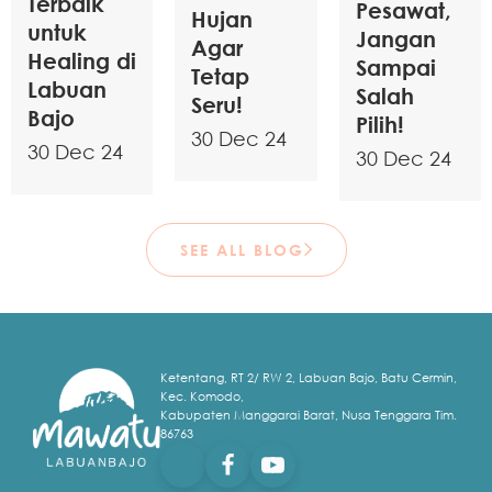
Terbaik
Pesawat,
Hujan
untuk
Jangan
Agar
Healing di
Sampai
Tetap
Labuan
Salah
Seru!
Bajo
Pilih!
30 Dec 24
30 Dec 24
30 Dec 24
SEE ALL BLOG
Ketentang, RT 2/ RW 2, Labuan Bajo, Batu Cermin,
Kec. Komodo,
Kabupaten Manggarai Barat, Nusa Tenggara Tim.
86763