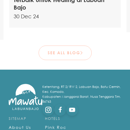
Bajo
30 Dec 24
SEE ALL BLOG
Ketentang, RT 2/ RW 2, Labuan Bajo, Batu Cermin,
Kec. Komodo,
Kabupaten Manggarai Barat, Nusa Tenggara Tim.
86763
SITEMAP
HOTELS
About Us
Pink Roc