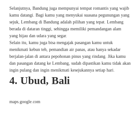
Selanjutnya, Bandung juga mempunyai tempat romantis yang wajib
kamu datangi. Bagi kamu yang menyukai suasana pegunungan yang
sejuk, Lembang di Bandung adalah pilihan yang tepat. Lembang
berada di dataran tinggi, sehingga memiliki pemandangan alam
yang hijau dan udara yang segar.
Selain itu, kamu juga bisa mengajak pasangan kamu untuk
menikmati kebun teh, pemandian air panas, atau hanya sekadar
berjalan-jalan di antara pepohonan pinus yang rindang. Jika kamu
dan pasangan datang ke Lembang, sudah dipastikan kamu tidak akan
ingin pulang dan ingin menikmati kesejukannya setiap hari.
4. Ubud, Bali
maps.google.com
Ubud, Bali merupakan destinasi romantis yang terkenal dengan
suasana pedesaan yang tenang, sawah terasering yang hijau, dan
kebudayaan Bali yang kental. Di sini, kamu bisa menghabiskan
waktu bersama pasangan dengan mengikuti kelas yoga, menikmati