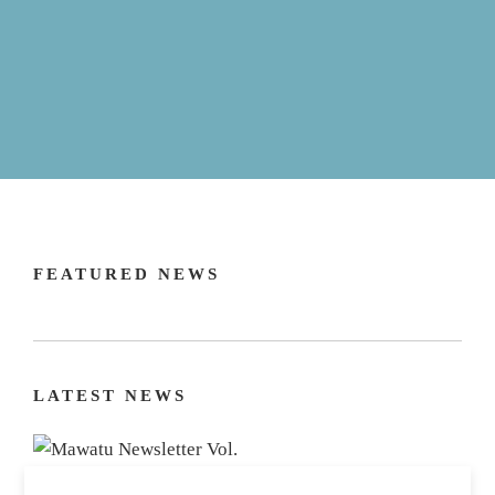
FEATURED NEWS
LATEST NEWS
Filter
Select content