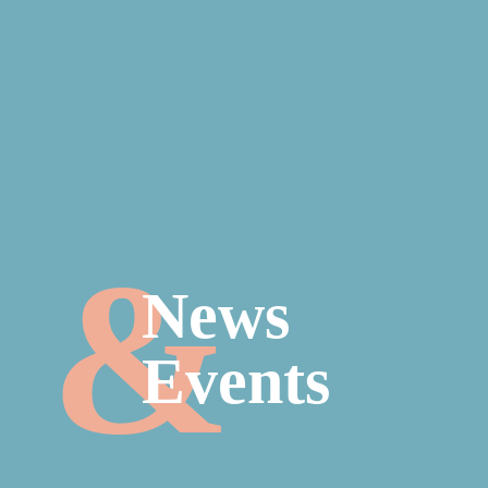
News
Events