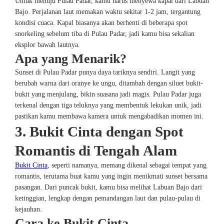
Untuk menuju Pulau Padar, kamu harus menyewa kapal dari Labuan
Bajo. Perjalanan laut memakan waktu sekitar 1-2 jam, tergantung
kondisi cuaca. Kapal biasanya akan berhenti di beberapa spot
snorkeling sebelum tiba di Pulau Padar, jadi kamu bisa sekalian
eksplor bawah lautnya.
Apa yang Menarik?
Sunset di Pulau Padar punya daya tariknya sendiri. Langit yang
berubah warna dari oranye ke ungu, ditambah dengan siluet bukit-
bukit yang menjulang, bikin suasana jadi magis. Pulau Padar juga
terkenal dengan tiga teluknya yang membentuk lekukan unik, jadi
pastikan kamu membawa kamera untuk mengabadikan momen ini.
3. Bukit Cinta dengan Spot
Romantis di Tengah Alam
Bukit Cinta
, seperti namanya, memang dikenal sebagai tempat yang
romantis, terutama buat kamu yang ingin menikmati sunset bersama
pasangan. Dari puncak bukit, kamu bisa melihat Labuan Bajo dari
ketinggian, lengkap dengan pemandangan laut dan pulau-pulau di
kejauhan.
Cara ke Bukit Cinta