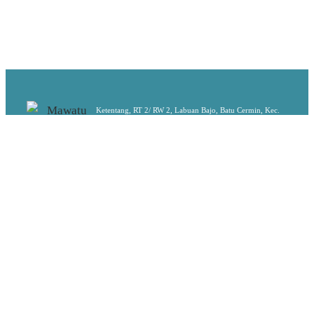
Ketentang, RT 2/ RW 2, Labuan Bajo, Batu Cermin, Kec.
Komodo,
Kabupaten Manggarai Barat, Nusa Tenggara Tim. 86763
SITEMAP
HOTELS
Tentang
Pink Roc
Blog
Berita & Acara
The Village
Hubungi Kami