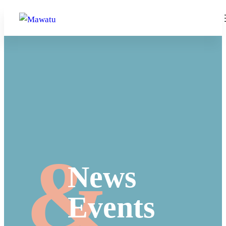
News
Events