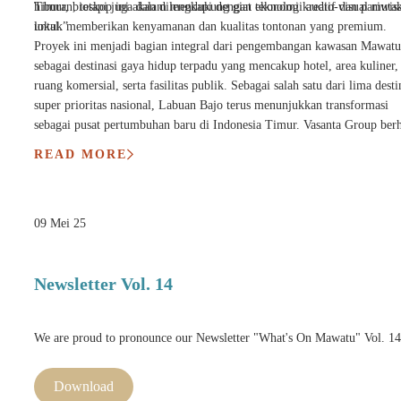
hiburan, tetapi juga dalam mendukung giat ekonomi kreatif dan pariwis
Timur, bioskop ini akan dilengkapi dengan teknologi audio-visual muta
lokal.”
untuk memberikan kenyamanan dan kualitas tontonan yang premium.
Proyek ini menjadi bagian integral dari pengembangan kawasan Mawatu
sebagai destinasi gaya hidup terpadu yang mencakup hotel, area kuliner,
ruang komersial, serta fasilitas publik. Sebagai salah satu dari lima desti
super prioritas nasional, Labuan Bajo terus menunjukkan transformasi
sebagai pusat pertumbuhan baru di Indonesia Timur. Vasanta Group ber
kehadiran Cinema XXI Mawatu dapat menjadi katalisator bagi percepat
READ MORE
pertumbuhan ekonomi lokal serta meningkatkan daya saing destinasi di
kancah internasional.
09 Mei 25
Newsletter Vol. 14
We are proud to pronounce our Newsletter "What's On Mawatu" Vol. 14
Download