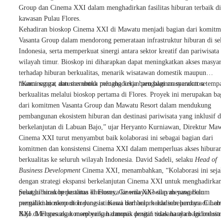
Group dan Cinema XXI dalam menghadirkan fasilitas hiburan terbaik di
kawasan Pulau Flores.
Kehadiran bioskop Cinema XXI di Mawatu menjadi bagian dari komit
Vasanta Group dalam mendorong pemerataan infrastruktur hiburan di se
Indonesia, serta memperkuat sinergi antara sektor kreatif dan pariwisata 
wilayah timur. Bioskop ini diharapkan dapat meningkatkan akses masya
terhadap hiburan berkualitas, menarik wisatawan domestik maupun
mancanegara, dan membuka peluang kerja baru bagi masyarakat setempa
“Kami sangat antusias untuk menghadirkan pengalaman menonton
berkualitas melalui bioskop pertama di Flores. Proyek ini merupakan ba
dari komitmen Vasanta Group dan Mawatu Resort dalam mendukung
pembangunan ekosistem hiburan dan destinasi pariwisata yang inklusif 
berkelanjutan di Labuan Bajo,” ujar Heryanto Kurniawan, Direktur Maw
Cinema XXI turut menyambut baik kolaborasi ini sebagai bagian dari
komitmen dan konsistensi Cinema XXI dalam memperluas akses hibura
berkualitas ke seluruh wilayah Indonesia. David Sadeli, selaku
Head of
Business Development
Cinema XXI, menambahkan, “Kolaborasi ini seja
dengan strategi ekspansi berkelanjutan Cinema XXI untuk menghadirka
pusat hiburan berkualitas khususnya ke wilayah-wilayah yang belum
Sebagai bioskop pertama di Flores, Cinema XXI siap menawarkan
memiliki bioskop di Indonesia. Kami berharap kehadiran perdana Cine
pengalaman menonton yang istimewa dan belum ada sebelumnya di La
XXI di Flores akan memberikan dampak positif tidak hanya bagi industr
Bajo. Mengusung konsep yang harmonis dengan suasana alam Indonesia