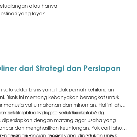
 petualangan atau hanya
estinasi yang layak
liner dari Strategi dan Persiapan
ah satu sektor bisnis yang tidak pernah kehilangan
ini. Bisnis ini memang kebanyakan berangkat untuk
 manusia yaitu makanan dan minuman. Hal ini lah
er memiliki peluang besar untuk berkembang.
ner bukanlah hal yang se-sederhana itu. Ada
s dipersiapkan dengan matang agar usaha yang
 lancar dan menghasilkan keuntungan. Yuk cari tahu
ner, persiapan, rincian modal yang diperlukan untuk