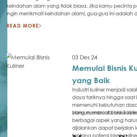
keindahan alam yang tidak biasa. Jika kamu pecinta
ingin menikmati keindahan alami, gua-gua ini adalah d
masuk dalam daftar perjalanan kamu.
READ MORE
03 Des 24
Memulai Bisnis Ku
yang Baik
Industri kuliner menjadi sal
daya tariknya hingga saat 
memenuhi kebutuhan dasar
yang membuat bisnis kulin
Namun, memulai bisnis kuli
berbagai aspek yang haru
dijalankan dapat berjalan
tentang potensi bisnis kuli