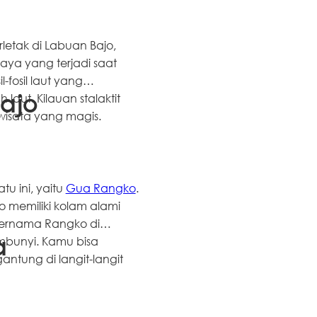
rletak di Labuan Bajo,
aya yang terjadi saat
-fosil laut yang
aut. Kilauan stalaktit
ajo
isata yang magis.
u ini, yaitu
Gua Rangko
.
 memiliki kolam alami
l bernama Rangko di
embunyi. Kamu bisa
a
ntung di langit-langit