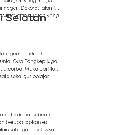
n stalagmit yang sangat
negeri. Dekorasi alami di
pencahayaan buatan yang
i Selatan
tan, gua ini adalah
 dunia. Gua Pangkep juga
ia purba. Maka dari itu,
ata sekaligus belajar
a
 sana terdapat sebuah
n berupa lapisan es
ain sebagai objek wisata,