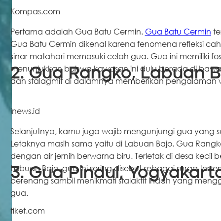
Kompas.com
Pertama adalah Gua Batu Cermin.
Gua Batu Cermin
te
Gua Batu Cermin dikenal karena fenomena refleksi cah
sinar matahari memasuki celah gua. Gua ini memiliki fosil
menunjukkan bahwa kawasan ini dulu berada di bawah l
2. Gua Rangko, Labuan B
dan stalagmit di dalamnya memberikan pengalaman w
inews.id
Selanjutnya, kamu juga wajib mengunjungi gua yang sat
Letaknya masih sama yaitu di Labuan Bajo. Gua Rangko
dengan air jernih berwarna biru. Terletak di desa keci
Labuan Bajo, gua ini sering disebut sebagai surga ters
3. Gua Pindul, Yogyakart
berenang sambil menikmati stalaktit indah yang mengga
gua.
tiket.com