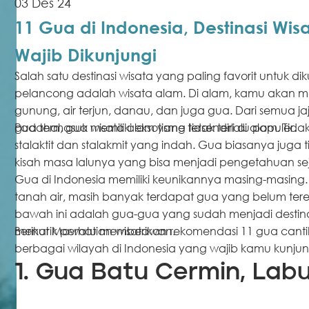
03 Des 24
11 Gua di Indonesia, Destinasi Wis
Wajib Dikunjungi
Salah satu destinasi wisata yang paling favorit untuk di
pelancong adalah wisata alam. Di alam, kamu akan 
gunung, air terjun, danau, dan juga gua. Dari semua jaj
gua termasuk wisata alam yang tidak terlalu populer.
Padahal, gua memiliki eksotisme tersendiri di alam. T
stalaktit dan stalakmit yang indah. Gua biasanya juga t
kisah masa lalunya yang bisa menjadi pengetahuan seja
Gua di Indonesia memiliki keunikannya masing-masing.
tanah air, masih banyak terdapat gua yang belum ter
bawah ini adalah gua-gua yang sudah menjadi destin
menarik perhatian wisatawan.
Berikut Mawatu memberikan rekomendasi 11 gua cantik
berbagai wilayah di Indonesia yang wajib kamu kunjun
1. Gua Batu Cermin, Lab