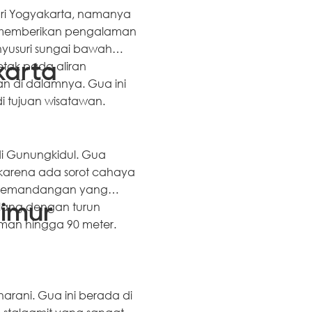
ari Yogyakarta, namanya
t memberikan pengalaman
nyusuri sungai bawah
tak pada aliran
karta
n di dalamnya. Gua ini
i tujuan wisatawan.
di Gunungkidul. Gua
karena ada sorot cahaya
n pemandangan yang
alang dengan turun
Timur
man hingga 90 meter.
arani. Gua ini berada di