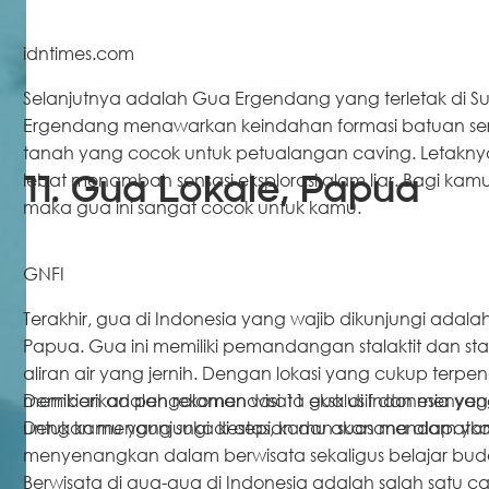
idntimes.com
Selanjutnya adalah Gua Ergendang yang terletak di S
Ergendang menawarkan keindahan formasi batuan ser
tanah yang cocok untuk petualangan caving. Letakny
lebat menambah sensasi eksplorasi alam liar. Bagi ka
11. Gua Lokale, Papua
maka gua ini sangat cocok untuk kamu.
GNFI
Terakhir, gua di Indonesia yang wajib dikunjungi adal
Papua. Gua ini memiliki pemandangan stalaktit dan st
aliran air yang jernih. Dengan lokasi yang cukup terpen
memberikan pengalaman wisata eksklusif dan menyega
Demikian adalah rekomendasi 11 gua di Indonesia yan
untuk kamu yang suka kesepian dan suasana alam yang
Dengan mengunjungi di atas, kamu akan mendapatk
menyenangkan dalam berwisata sekaligus belajar bud
Berwisata di gua-gua di Indonesia adalah salah satu c