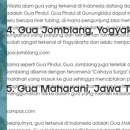
Wisata alam gua yang terkenal di Indonesia datang d
adalah Gua Pindul. Gua Pindul di Gunungkidul dapa
seru berupa river tubing, di mana pengunjung bisa me
tanah dengan ban pelampung. Keindahan gua ini terle
4. Gua Jomblang, Yogya
sungainya yang panjang dan keindahan formasi batua
sudah sangat terkenal di Yogyakarta dan selalu menjad
goa-jomblang.com
Sama seperti Gua Pindul. Gua Jomblang juga terletak 
Jomblang dikenal dengan fenomena "Cahaya Surga" 
matahari yang masuk ke gua sehingga menciptaka
magis. Jika kamu datang ke gua ini, kamu akan bertu
5. Gua Maharani, Jawa 
menggunakan tali ke dalam gua yang memiliki kedala
kompas.com
Selanjutnya, gua terkenal di Indonesia adalah Gua Mah