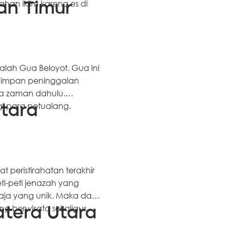
ahan iklim karena es di
tan Timur
alah Gua Beloyot. Gua ini
yimpan peninggalan
sia zaman dahulu.
i para petualang.
Utara
 peristirahatan terakhir
eti-peti jenazah yang
aja yang unik. Maka dari
g berwisata sekaligus
atera Utara