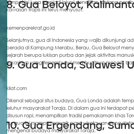
tempat ini juga menjadi lokasi penelitian tentang perub
8. Gua Beloyot, Kaliman
kawasan tropis ini terus menyusut.
kemenparekraf.go.id
Selanjutnya, gua di Indonesia yang wajib dikunjungi ad
berada di Kampung Merabu, Berau, Gua Beloyot men
sejarah berupa lukisan purba dan jejak aktivitas manu
Lokasinya yang tersembunyi membuatnya menarik bag
9. Gua Londa, Sulawesi 
kilat.com
Dikenal sebagai situs budaya, Gua Londa adalah tempat
leluhur masyarakat Toraja. Di dalam gua ini terdapat p
disusun rapi, menampilkan tradisi pemakaman khas Tor
itu, gua ini mampu menarik para wisatawan yang datan
10. Gua Ergendang, Sum
mengenal budaya masyarakat Toraja.