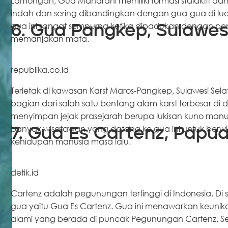
Lamongan, Gua Maharani memiliki formasi stalaktit da
indah dan sering dibandingkan dengan gua-gua di luar 
gua ini sangat sempurna ketika dipadukan dengan 
6. Gua Pangkep, Sulawes
memanjakan mata.
republika.co.id
Terletak di kawasan Karst Maros-Pangkep, Sulawesi Sela
bagian dari salah satu bentang alam karst terbesar di
menyimpan jejak prasejarah berupa lukisan kuno manus
banyak wisatawan yang datang ke gua ini untuk berwis
7. Gua Es Cartenz, Papu
kehidupan manusia masa lalu.
detik.id
Cartenz adalah pegunungan tertinggi di Indonesia. Di
gua yaitu Gua Es Cartenz. Gua ini menawarkan keunika
alami yang berada di puncak Pegunungan Cartenz. Sel