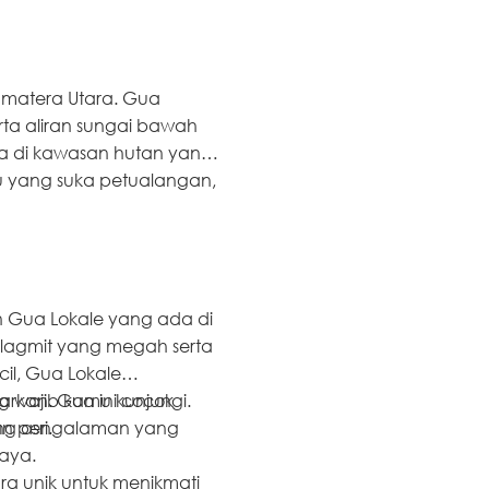
umatera Utara. Gua
ta aliran sungai bawah
a di kawasan hutan yang
mu yang suka petualangan,
ah Gua Lokale yang ada di
alagmit yang megah serta
cil, Gua Lokale
rkan. Gua ini cocok
g wajib kamu kunjungi.
 asri.
an pengalaman yang
aya.
ara unik untuk menikmati