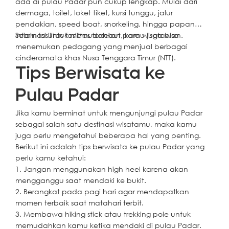
ada di pulau Padar pun cukup lengkap. Mulai dari
dermaga, toilet, loket tiket, kursi tunggu, jalur
pendakian, speed boat, snorkeling, hingga papan
informasi untuk memudahkan para wisatawan.
Selain fasilitas-fasilitas tersebut, kamu juga bisa
menemukan pedagang yang menjual berbagai
cinderamata khas Nusa Tenggara Timur (NTT).
Tips Berwisata ke
Pulau Padar
Jika kamu berminat untuk mengunjungi pulau Padar
sebagai salah satu destinasi wisatamu, maka kamu
juga perlu mengetahui beberapa hal yang penting.
Berikut ini adalah tips berwisata ke pulau Padar yang
perlu kamu ketahui:
1. Jangan menggunakan high heel karena akan
mengganggu saat mendaki ke bukit.
2. Berangkat pada pagi hari agar mendapatkan
momen terbaik saat matahari terbit.
3. Membawa hiking stick atau trekking pole untuk
memudahkan kamu ketika mendaki di pulau Padar.