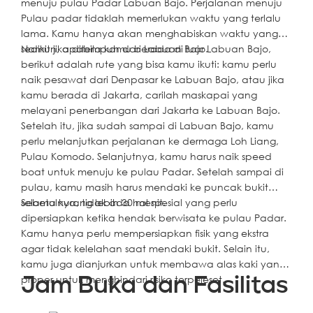
menuju pulau Padar Labuan Bajo. Perjalanan menuju
Pulau padar tidaklah memerlukan waktu yang terlalu
lama. Kamu hanya akan menghabiskan waktu yang
sedikit jika ditempuh dari Labuan Bajo.
Namun, apabila kamu berada di luar Labuan Bajo,
berikut adalah rute yang bisa kamu ikuti: kamu perlu
naik pesawat dari Denpasar ke Labuan Bajo, atau jika
kamu berada di Jakarta, carilah maskapai yang
melayani penerbangan dari Jakarta ke Labuan Bajo.
Setelah itu, jika sudah sampai di Labuan Bajo, kamu
perlu melanjutkan perjalanan ke dermaga Loh Liang,
Pulau Komodo. Selanjutnya, kamu harus naik speed
boat untuk menuju ke pulau Padar. Setelah sampai di
pulau, kamu masih harus mendaki ke puncak bukit
selama kurang lebih 30 menit.
Sebetulnya, tidak ada hal spesial yang perlu
dipersiapkan ketika hendak berwisata ke pulau Padar.
Kamu hanya perlu mempersiapkan fisik yang ekstra
agar tidak kelelahan saat mendaki bukit. Selain itu,
kamu juga dianjurkan untuk membawa alas kaki yang
proper untuk menghindari risiko terpeleset.
Jam Buka dan Fasilitas