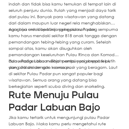
indah dan tidak bisa kamu temukan di tempat lain di
seluruh penjuru dunia. Itulah yang menjadi daya tarik
dari pulau ini. Banyak para wisatawan yang datang
dari dalam maupun luar negeri rela menghabiskan
uangnya untuk berkunjung ke pulau Padar.
Agar bisa mendapatkan pengalaman yang sempurna
kamu harus mendaki sekitar 818 anak tangga dengan
pemandangan tebing-tebing yang curam. Setelah
sampai atas, kamu akan disuguhkan oleh
pemandangan keseluruhan Pulau Rinca dan Komodo
dan sekaligus bisa melihat pantai yang berpasir putih
Pulau Padar Labuan Bajo mempunyai empat teluk
dan pink dalam satu kawasan.
yang dalam dengan warna pasir yang beragam. Laut
di sekitar Pulau Padar pun sangat populer bagi
wisatawan. Semua orang yang datang bisa
berkegiatan seperti scuba diving dan snorkeling.
Rute Menuju Pulau
Padar Labuan Bajo
Jika kamu tertarik untuk mengunjungi pulau Padar
Labuan Bajo. Maka kamu perlu mengetahui rute