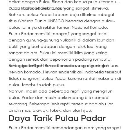
dekat dengan Pulau Rinca dan kedua pulau tersebut
dipisahkan oleh Selat Lintah.
Pulau Padar adalah pulau yang sangat istimewa.
Bahkan, pulau Padar Labuan bajo diterima sebagai
situs Warisan Dunia UNESCO bersama dengan pulau-
pulau lainnya di sekitar Taman Nasional Komodo.
Pulau Padar memiliki topografi yang sangat terjal,
dengan gunung-gunung vulkanik di dalam laut dan
bukit yang berhadapan dengan teluk laut yang
sangat dalam. Pulau ini memiliki iklim yang kering
dengan semak dan pepohonan padang rumput
sehingga terlihat hamparan sabana yang sangat luas.
Berbeda dengan Pulau Komodo yang dihuni oleh
hewan komodo. Hewan endemik asli Indonesia tersebut
tidak menghuni pulau Padar karena rantai makanan di
pulau tersebut sudah putus.
Namun, masih ada beberapa reptil yang menghuni
pulau Padar dan masih berkembang biak sampai
sekarang. Beberapa jenis reptil tersebut adalah ular
cincin mas, biawak, tokek, dan ular hijau.
Daya Tarik Pulau Padar
Pulau Padar memiliki pemandangan alam yang sangat