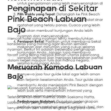
untuk pengalaman yang lebih menyenangkan di
Penginapan di Sekitar
bawah laut Pink Beach.
Pilih Waktu yang Tepat
: Datanglah ke Pink Beach
Pink Beach Labuan
pada pagi atau sore hari untuk menghindari sinar
matahari yang terlalu panas. Cuaca yang lebih
Bajo
sejuk akan membuat kunjungan Anda lebih
nyaman dan menyenangkan.
Mencari hotel yang nyaman tentu membutuhkan
Persiapan Bekal
: Pastikan untuk membawa bekal
konsiderasi yang matang agar liburan semakin
makanan dan minuman yang cukup selama
nyaman. Berikut ini adalah beberapa penginapan
kunjungan Anda. Jangan lupa membawa
favorit yang sering menjadi pilihan utama pelancong
sampah kembali dan menjaga kebersihan pantai
dalam negeri maupun turis dari manca negara.
selama kunjungan Anda.
Meruorah Komodo Labuan
Sewa Jasa Tour Guide
: Disarankan untuk
menyewa jasa tour guide lokal agar lebih aman
Bajo
dan terjamin keselamatan Anda. Tour guide akan
membantu Anda menjelajahi Pink Beach dengan
lebih baik serta memberikan informasi yang
berguna selama perjalanan.
Terletak di Kawasan Marina, Jalan Soekarno Hatta,
Perlindungan Matahari
: Gunakan perlengkapan
Labuan Bajo, penginapan ini menawarkan
perlindungan matahari seperti sunblock, topi, dan
kenyamanan dan fasilitas lengkap bagi para tamu.