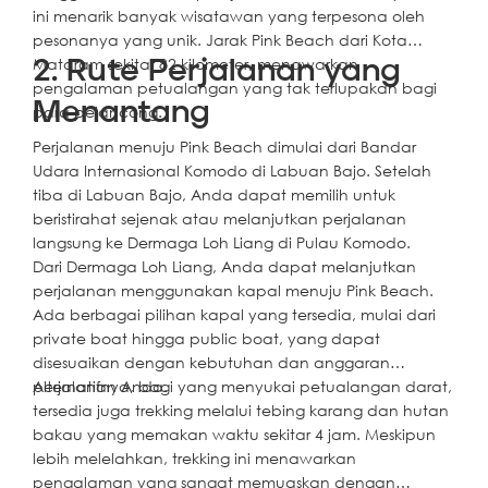
ini menarik banyak wisatawan yang terpesona oleh
pesonanya yang unik. Jarak Pink Beach dari Kota
Mataram sekitar 82 kilometer, menawarkan
2. Rute Perjalanan yang
pengalaman petualangan yang tak terlupakan bagi
Menantang
para pelancong.
Perjalanan menuju Pink Beach dimulai dari Bandar
Udara Internasional Komodo di Labuan Bajo. Setelah
tiba di Labuan Bajo, Anda dapat memilih untuk
beristirahat sejenak atau melanjutkan perjalanan
langsung ke Dermaga Loh Liang di Pulau Komodo.
Dari Dermaga Loh Liang, Anda dapat melanjutkan
perjalanan menggunakan kapal menuju Pink Beach.
Ada berbagai pilihan kapal yang tersedia, mulai dari
private boat hingga public boat, yang dapat
disesuaikan dengan kebutuhan dan anggaran
perjalanan Anda.
Alternatifnya, bagi yang menyukai petualangan darat,
tersedia juga trekking melalui tebing karang dan hutan
bakau yang memakan waktu sekitar 4 jam. Meskipun
lebih melelahkan, trekking ini menawarkan
pengalaman yang sangat memuaskan dengan