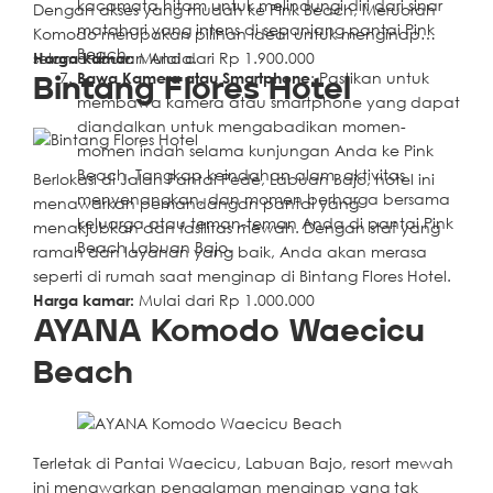
kacamata hitam untuk melindungi diri dari sinar
Dengan akses yang mudah ke Pink Beach, Meruorah
matahari yang intens di sepanjang pantai Pink
Komodo merupakan pilihan ideal untuk menginap
Beach.
selama liburan Anda.
Harga kamar:
Mulai dari Rp 1.900.000
Bawa Kamera atau Smartphone
: Pastikan untuk
Bintang Flores Hotel
membawa kamera atau smartphone yang dapat
diandalkan untuk mengabadikan momen-
momen indah selama kunjungan Anda ke Pink
Beach. Tangkap keindahan alam, aktivitas
Berlokasi di Jalan Pantai Pede, Labuan Bajo, hotel ini
menyenangkan, dan momen berharga bersama
menawarkan pemandangan pantai yang
keluarga atau teman-teman Anda di pantai Pink
menakjubkan dan fasilitas mewah. Dengan staf yang
Beach Labuan Bajo.
ramah dan layanan yang baik, Anda akan merasa
seperti di rumah saat menginap di Bintang Flores Hotel.
Harga kamar:
Mulai dari Rp 1.000.000
AYANA Komodo Waecicu
Beach
Terletak di Pantai Waecicu, Labuan Bajo, resort mewah
ini menawarkan pengalaman menginap yang tak