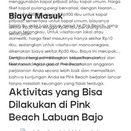
menggunakan kapal pribadi atau kapal umum. Harga
tiket kapal pulang-pergi bervariasi, dengan kisaran
sekitar Rp800 ribu hingga Rp900 ribu untuk kapal
Biaya Masuk
pribadi, sementara untuk kapal umum, biayanya
Selain itu, ada juga biaya masuk ke Pink Beach, yang
sekitar Rp30 ribu hingga Rp40 ribu per orang untuk
cukup terjangkau. Untuk wisatawan lokal atau
sekali jalan.
domestik, harga tiket masuknya hanya sekitar Rp10
ribu, sedangkan untuk wisatawan mancanegara,
dikenakan biaya sekitar Rp50 ribu. Biaya ini merupakan
kontribusi bagi pemeliharaan kebersihan dan
Dengan mempertimbangkan biaya transportasi dan
kelestarian lingkungan di Pink Beach.
tiket masuk, Anda dapat merencanakan anggaran
perjalanan Anda secara lebih baik dan memastikan
bahwa kunjungan Anda ke Pink Beach berjalan lancar
tanpa masalah keuangan yang tidak terduga.
Aktivitas yang Bisa
Dilakukan di Pink
Beach Labuan Bajo