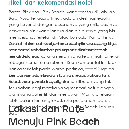
Tiket, dan Rekomendasi Hotel
Pantai Pink atau Pink Beach, yang terletak di Labuan
Bajo, Nusa Tenggara Timur, adalah destinasi eksotis
yang terkenal dengan pesonanya yang unik: pasirnya
berwarna pink yang langka dan air lautnya yang biru
mempesona. Terletak di Pulau Komodo, Pantai Pink
adalah salah satu surga tersembunyi Indonesia yang
Pantai ini memperoleh warna pasir pinknya yang khas
menarik minat banyak pelancong dari berbagai
dari campuran butiran pasir putih dengan remah-
penjuru dunia.
remah terumbu karang merah yang telah mati, dikenal
sebagai homotrema rubrum. Keunikan pantai ini tidak
hanya terletak pada warna pasirnya, tetapi juga pada
keindahan alam bawah lautnya yang kaya akan
Dengan keindahan alam yang menakjubkan, Pink
keanekaragaman hayati.
Beach menawarkan pengalaman liburan yang tak
terlupakan bagi mereka yang mencari petualangan
alam yang autentik dan menawan. Mari kita jelajahi
lebih dalam tentang lokasi, rute perjalanan, dan
pesona alam yang menunggu di Pink Beach Labuan
Lokasi dan Rute
Bajo!
Menuju Pink Beach