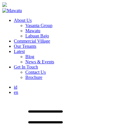
About Us
Vasanta Group
Mawatu
Labuan Bajo
Commercial Village
Our Tenants
Latest
Blog
News & Events
Get In Touch
Contact Us
Brochure
id
en