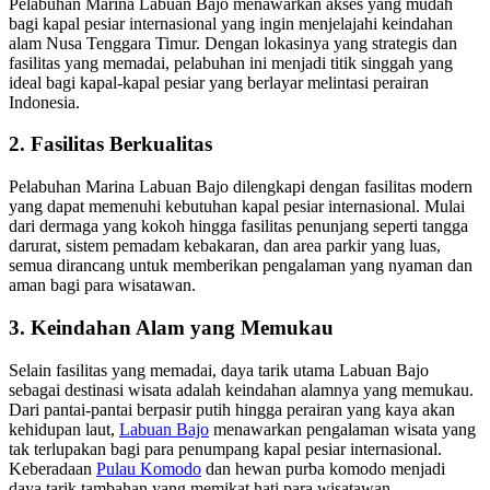
Pelabuhan Marina Labuan Bajo menawarkan akses yang mudah
bagi kapal pesiar internasional yang ingin menjelajahi keindahan
alam Nusa Tenggara Timur. Dengan lokasinya yang strategis dan
fasilitas yang memadai, pelabuhan ini menjadi titik singgah yang
ideal bagi kapal-kapal pesiar yang berlayar melintasi perairan
Indonesia.
2. Fasilitas Berkualitas
Pelabuhan Marina Labuan Bajo dilengkapi dengan fasilitas modern
yang dapat memenuhi kebutuhan kapal pesiar internasional. Mulai
dari dermaga yang kokoh hingga fasilitas penunjang seperti tangga
darurat, sistem pemadam kebakaran, dan area parkir yang luas,
semua dirancang untuk memberikan pengalaman yang nyaman dan
aman bagi para wisatawan.
3. Keindahan Alam yang Memukau
Selain fasilitas yang memadai, daya tarik utama Labuan Bajo
sebagai destinasi wisata adalah keindahan alamnya yang memukau.
Dari pantai-pantai berpasir putih hingga perairan yang kaya akan
kehidupan laut,
Labuan Bajo
menawarkan pengalaman wisata yang
tak terlupakan bagi para penumpang kapal pesiar internasional.
Keberadaan
Pulau Komodo
dan hewan purba komodo menjadi
daya tarik tambahan yang memikat hati para wisatawan.