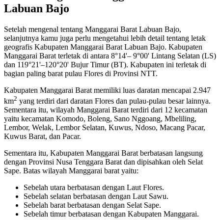
Labuan Bajo
Setelah mengenal tentang Manggarai Barat Labuan Bajo,
selanjutnya kamu juga perlu mengetahui lebih detail tentang letak
geografis Kabupaten Manggarai Barat Labuan Bajo. Kabupaten
Manggarai Barat terletak di antara 8°14'– 9°00' Lintang Selatan (LS)
dan 119°21'–120°20' Bujur Timur (BT). Kabupaten ini terletak di
bagian paling barat pulau Flores di Provinsi NTT.
Kabupaten Manggarai Barat memiliki luas daratan mencapai 2.947
2
km
yang terdiri dari daratan Flores dan pulau-pulau besar lainnya.
Sementara itu, wilayah Manggarai Barat terdiri dari 12 kecamatan
yaitu kecamatan Komodo, Boleng, Sano Nggoang, Mbeliling,
Lembor, Welak, Lembor Selatan, Kuwus, Ndoso, Macang Pacar,
Kuwus Barat, dan Pacar.
Sementara itu, Kabupaten Manggarai Barat berbatasan langsung
dengan Provinsi Nusa Tenggara Barat dan dipisahkan oleh Selat
Sape. Batas wilayah Manggarai barat yaitu:
Sebelah utara berbatasan dengan Laut Flores.
Sebelah selatan berbatasan dengan Laut Sawu.
Sebelah barat berbatasan dengan Selat Sape.
Sebelah timur berbatasan dengan Kabupaten Manggarai.