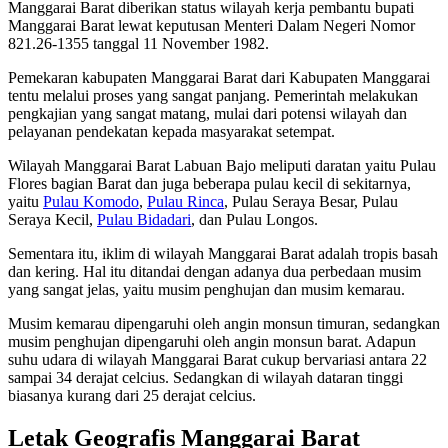
Manggarai Barat diberikan status wilayah kerja pembantu bupati
Manggarai Barat lewat keputusan Menteri Dalam Negeri Nomor
821.26-1355 tanggal 11 November 1982.
Pemekaran kabupaten Manggarai Barat dari Kabupaten Manggarai
tentu melalui proses yang sangat panjang. Pemerintah melakukan
pengkajian yang sangat matang, mulai dari potensi wilayah dan
pelayanan pendekatan kepada masyarakat setempat.
Wilayah Manggarai Barat Labuan Bajo meliputi daratan yaitu Pulau
Flores bagian Barat dan juga beberapa pulau kecil di sekitarnya,
yaitu
Pulau Komodo
,
Pulau Rinca
, Pulau Seraya Besar, Pulau
Seraya Kecil,
Pulau Bidadari
, dan Pulau Longos.
Sementara itu, iklim di wilayah Manggarai Barat adalah tropis basah
dan kering. Hal itu ditandai dengan adanya dua perbedaan musim
yang sangat jelas, yaitu musim penghujan dan musim kemarau.
Musim kemarau dipengaruhi oleh angin monsun timuran, sedangkan
musim penghujan dipengaruhi oleh angin monsun barat. Adapun
suhu udara di wilayah Manggarai Barat cukup bervariasi antara 22
sampai 34 derajat celcius. Sedangkan di wilayah dataran tinggi
biasanya kurang dari 25 derajat celcius.
Letak Geografis Manggarai Barat